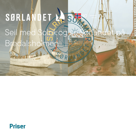
NO
Seil med Solrik og se Sørlandet på
Bredalsholmen