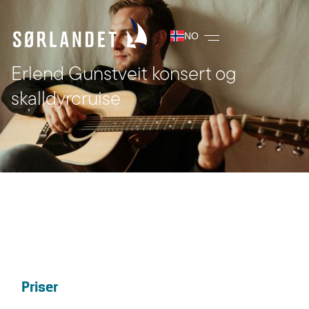
NO
Erlend Gunstveit konsert og
skalldyrcruise